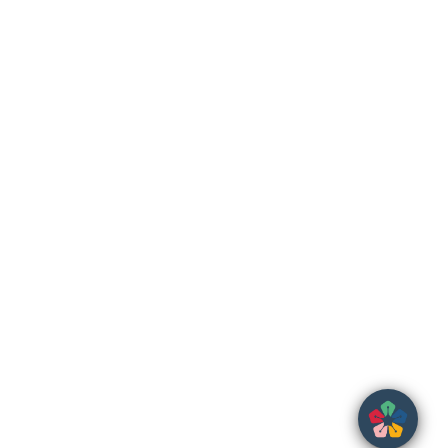
23
°C
Links Úteis
Municipio de Foz Côa
CIM Douro
Turismo Porto e Norte
Turismo Portugal