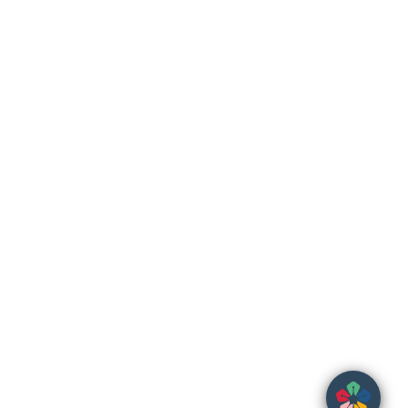
23
°C
Links Úteis
Municipio de Foz Côa
CIM Douro
Turismo Porto e Norte
Turismo Portugal